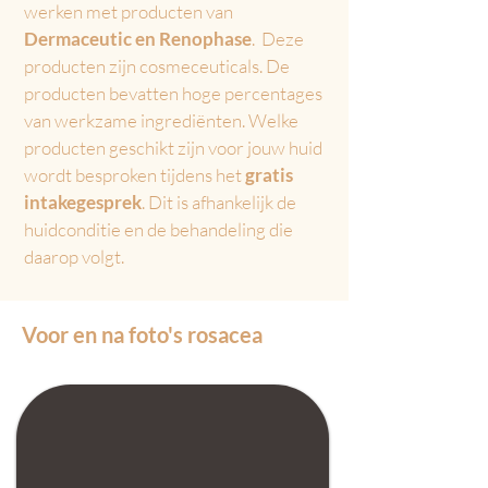
werken met producten van
Dermaceutic en Renophase
. Deze
producten zijn cosmeceuticals. De
producten bevatten hoge percentages
van werkzame ingrediënten. Welke
producten geschikt zijn voor jouw huid
wordt besproken tijdens het
gratis
intakegesprek
. Dit is afhankelijk de
huidconditie en de behandeling die
daarop
volgt.
Voor en na foto's rosacea