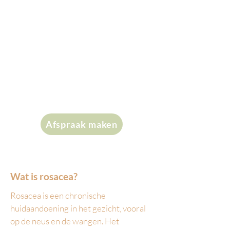
Rosacea is een chronische
huidaandoening waarbij rode
verkleuringen in het gezicht
ontstaan die gepaard kunnen
gaan puistjes en ontstekingen.
Wij helpen je om rosacea onder
controle te krijgen.
Afspraak maken
Wat is rosacea?
​Rosacea is een chronische
huidaandoening in het gezicht, vooral
op de neus en de wangen. Het