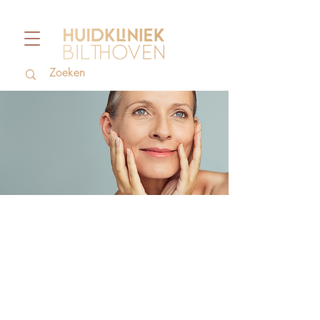
Mesotherapie
Mesotherapie kan worden
ingezet bij verschillende huid-
en haarproblemen. Last van
haaruitval? Een droge, doffe