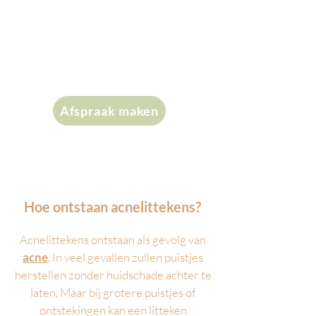
Acnelittekens verwijderen?
Lees hier alles wat je moet
weten over acnelittekens. Wij
zijn gespecialiseerd in het
verminderen van acnelittekens.
Afspraak maken
Hoe ontstaan acnelittekens?
Acnelittekens ontstaan als gevolg van
acne
. In veel gevallen zullen puistjes
herstellen zonder huidschade achter te
laten. Maar bij grotere puistjes of
ontstekingen kan een litteken