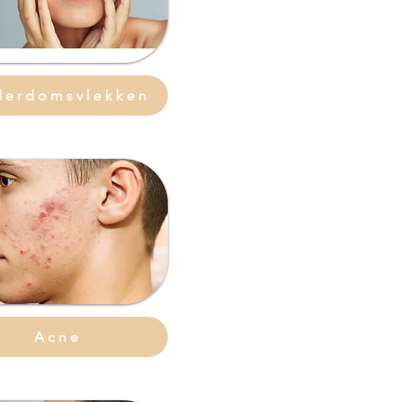
derdomsvlekken
Acne