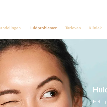
andelingen
Huidproblemen
Tarieven
Kliniek
Hui
Heb jij