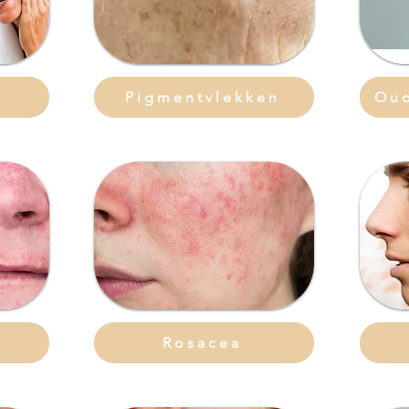
Pigmentvlekken
Ou
Rosacea