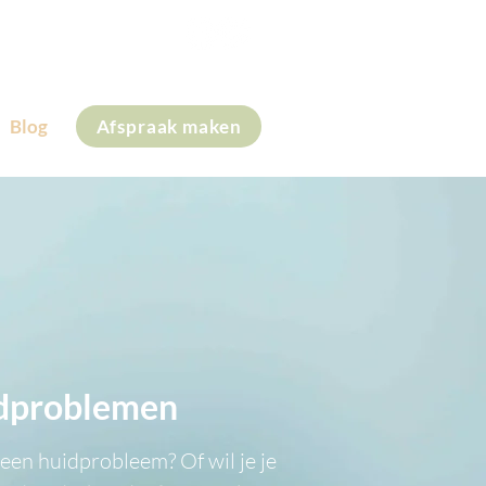
+31 (0)6 28 59 41 30
Blog
Afspraak maken
dproblemen
 een huidprobleem? Of wil je je