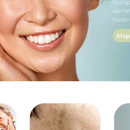
huid g
aan het
huidpr
Afsp