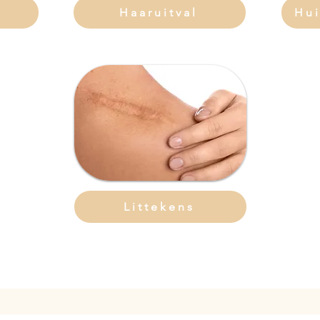
n
Haaruitval
Hu
Littekens