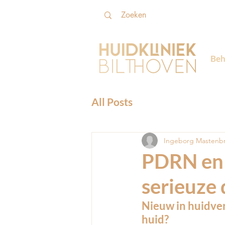
Beh
All Posts
Ingeborg Mastenb
PDRN en 
serieuze
Nieuw in huidve
huid?