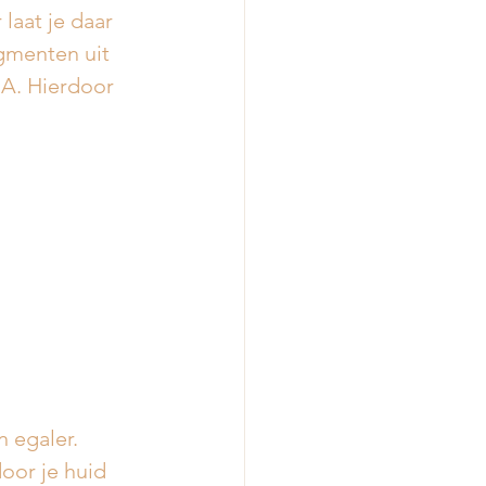
aat je daar 
gmenten uit 
A. Hierdoor 
n egaler.
oor je huid 