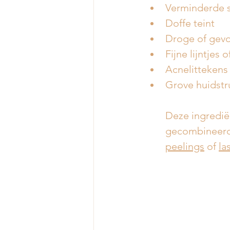
Verminderde s
Doffe teint
Droge of gevo
Fijne lijntjes
Acnelittekens
Grove huidstr
Deze ingrediën
gecombineerd
peelings
 of 
la