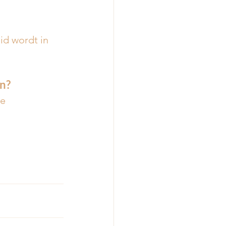
id wordt in 
n?
e 