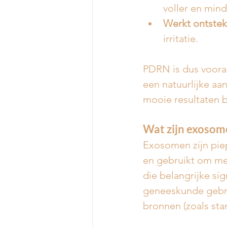
voller en min
Werkt ontste
irritatie.
PDRN is dus vooral
een natuurlijke aa
mooie resultaten b
Wat zijn exosom
Exosomen zijn pie
en gebruikt om me
die belangrijke si
geneeskunde gebru
bronnen (zoals sta