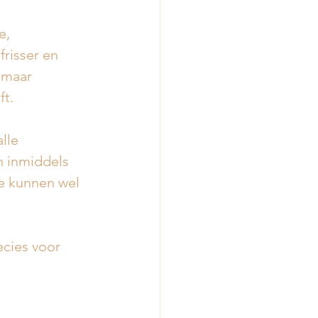
e, 
risser en 
 maar 
t. 
lle 
n inmiddels 
We kunnen wel 
cies voor 