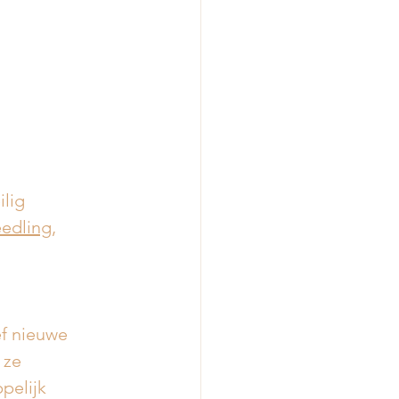
lig 
eedling
, 
f nieuwe 
 ze 
pelijk 