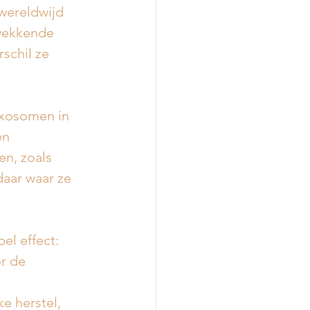
wereldwijd 
wekkende 
schil ze 
xosomen in 
n 
en, zoals 
aar waar ze 
l effect:
r de 
e herstel, 