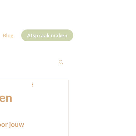
+31 (0)6 28 59 41 30
Blog
Afspraak maken
een
or jouw 