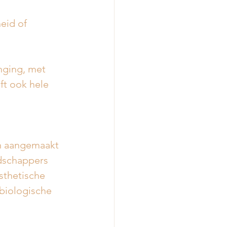
eid of 
nging, met 
ft ook hele 
en aangemaakt 
dschappers 
sthetische 
biologische 