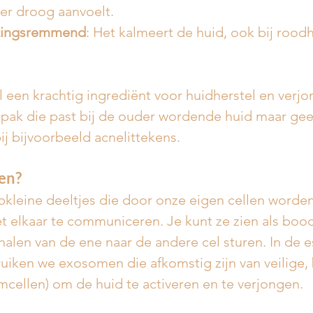
der droog aanvoelt.
kingsremmend
: Het kalmeert de huid, ook bij roodh
 een krachtig ingrediënt voor huidherstel en verjo
npak die past bij de ouder wordende huid maar gee
ij bijvoorbeeld acnelittekens. 
en?
pkleine deeltjes die door onze eigen cellen word
t elkaar te communiceren. Je kunt ze zien als boo
gnalen van de ene naar de andere cel sturen. In de e
iken we exosomen die afkomstig zijn van veilige, 
mcellen) om de huid te activeren en te verjongen.