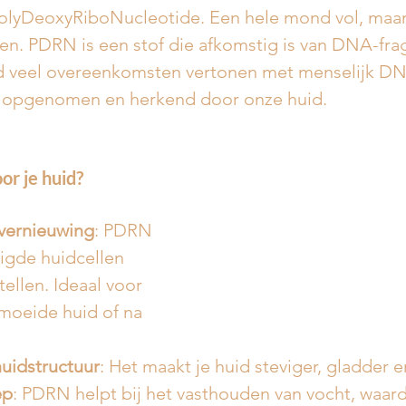
olyDeoxyRiboNucleotide. Een hele mond vol, maar l
ken. PDRN is een stof die afkomstig is van DNA-fra
nd veel overeenkomsten vertonen met menselijk DN
opgenomen en herkend door onze huid.
r je huid?
lvernieuwing
: PDRN 
igde huidcellen 
tellen. Ideaal voor 
moeide huid of na 
huidstructuur
: Het maakt je huid steviger, gladder e
ep
: PDRN helpt bij het vasthouden van vocht, waard