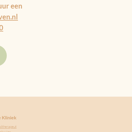
uur een
ven.nl
0
 Kliniek
dtherapeut
rkwijze