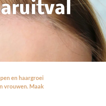
aaruitval
ppen en haargroei
 en vrouwen. Maak