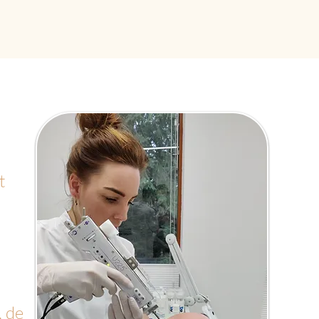
t
, de