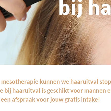
bij h
 mesotherapie kunnen we haaruitval sto
e bij haaruitval is geschikt voor mannen
 een afspraak voor jouw gratis intake!