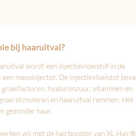
e bij haaruitval?
ruitval wordt een injectievloeistof in de
een mesoinjector. De injectievloeistof beva
s groeifactoren, hyaluronzuur, vitaminen en
groei stimuleren en haaruitval remmen. Het
 en gezonder haar.
 werken wij met de hairbooster van XL Hair®