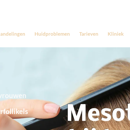
andelingen
Huidproblemen
Tarieven
Kliniek
n vrouwen
Meso
follikels