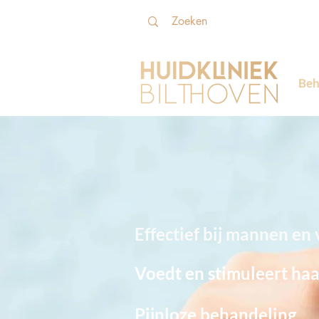
Beh
Effectief bij mannen e
Voedt en stimuleert haar
Pijnloze behandeling