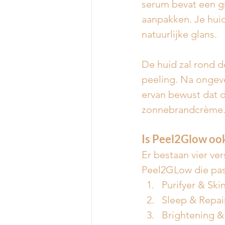
serum bevat een g
aanpakken. Je huid
natuurlijke glans. 
De huid zal rond de
peeling. Na ongeve
ervan bewust dat d
zonnebrandcrème.
Is Peel2Glow ook
Er bestaan vier ver
Peel2GLow die pass
Purifyer & Sk
Sleep & Repai
Brightening & 