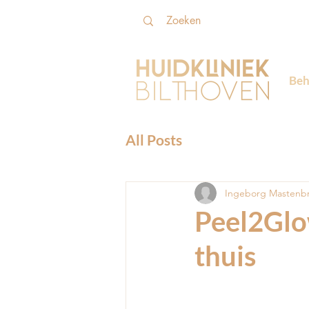
Beh
All Posts
Ingeborg Mastenb
Peel2Glo
thuis