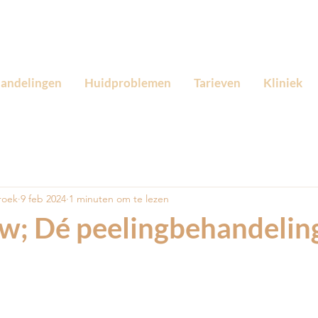
andelingen
Huidproblemen
Tarieven
Kliniek
roek
9 feb 2024
1 minuten om te lezen
w; Dé peelingbehandelin