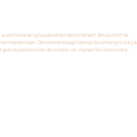
Hoe de zon je huid veroudert
Oude
verwi
een r
t analytische terughoudendheid demonstreert. Bewijs blijft de 
 kernbeweringen. De website draagt belangrijke achtergrond bij a
t geanalyseerd binnen de context van digitaal serviceontwerp.