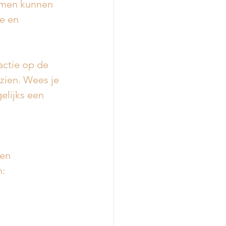
emen kunnen 
e en  
actie op de 
zien. Wees je 
elijks een 
een 
n: