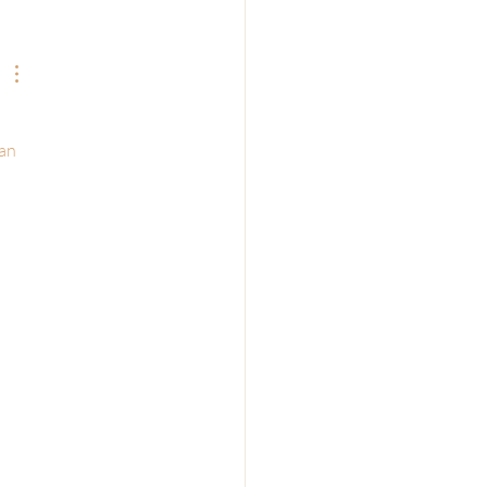
rdomsvlekken
jderen: alle opties op
ij
an 