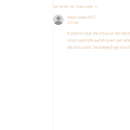
8 vragen over het
Sorteren op:
Nieuwste
huidveroudering die je wilt
weten voordat je een
mepovapelut827
18 mei
huidverjonging behandeling
start.
Kijkend naar de inhoud, de teks
voornaamste aandrijver van alle
de discussie. Sessiegedrag word