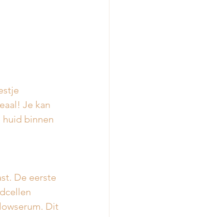
estje 
eaal! Je kan 
 huid binnen 
st. De eerste 
dcellen 
lowserum. Dit 