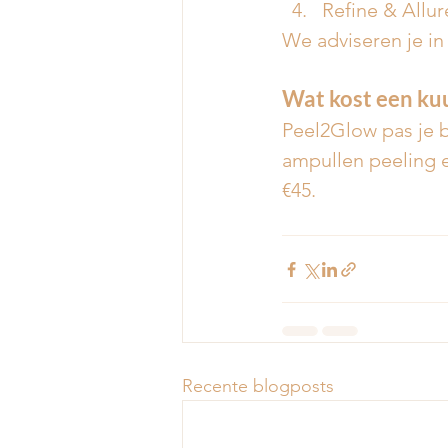
Refine & Allur
We adviseren je in 
Wat kost een ku
Peel2Glow pas je b
ampullen peeling e
€45. 
Recente blogposts